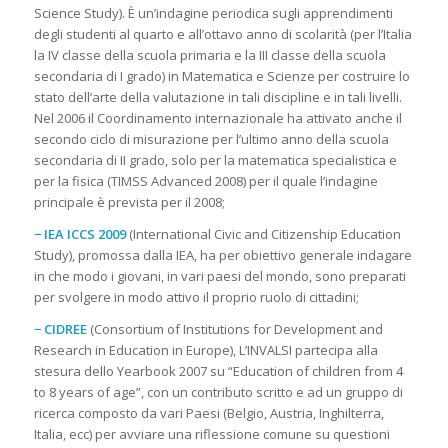
Science Study). È un’indagine periodica sugli apprendimenti
degli studenti al quarto e all’ottavo anno di scolarità (per l’Italia
la IV classe della scuola primaria e la III classe della scuola
secondaria di I grado) in Matematica e Scienze per costruire lo
stato dell’arte della valutazione in tali discipline e in tali livelli.
Nel 2006 il Coordinamento internazionale ha attivato anche il
secondo ciclo di misurazione per l’ultimo anno della scuola
secondaria di II grado, solo per la matematica specialistica e
per la fisica (TIMSS Advanced 2008) per il quale l’indagine
principale è prevista per il 2008;
− IEA ICCS 2009
(International Civic and Citizenship Education
Study), promossa dalla IEA, ha per obiettivo generale indagare
in che modo i giovani, in vari paesi del mondo, sono preparati
per svolgere in modo attivo il proprio ruolo di cittadini;
− CIDREE
(Consortium of Institutions for Development and
Research in Education in Europe), L’INVALSI partecipa alla
stesura dello Yearbook 2007 su “Education of children from 4
to 8 years of age”, con un contributo scritto e ad un gruppo di
ricerca composto da vari Paesi (Belgio, Austria, Inghilterra,
Italia, ecc) per avviare una riflessione comune su questioni