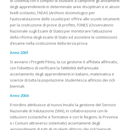
di Sistema) con il compito di studiare a campione gli andamenti
degli apprendimenti in determinate aree disciplinari e in alcuni
livelli scolastici, l’ADAS (Archivio docimologico per
l’autovalutazione delle scuole) per offrire alle scuole strumenti
per la costruzione di prove di profitto, l’ONES (Osservatorio
Nazionale sugli Esami di Stato) per monitorare l’attuazione
della riforma degli esami di Stato ed assistere le commissioni
d’esame nella costruzione della terza prova.
Anno 2001
Si avviano i Progetti Pilota, la cui gestione è affidata all’Invalsi,
con l’obiettivo di verificare la fattibilità dell’annuale
accertamento degli apprendimenti in italiano, matematica e
scienze di tutta la popolazione studentesca all’inizio dei cicli
biennali.
Anno 2004
Il riordino attribuisce al nuovo Invalsi la gestione del Servizio
Nazionale di Valutazione (SNV), in collaborazione con le
istituzioni scolastiche e formative e con le Regioni, le Province
e i Comuni attraverso sistematici accertamenti degli
apprendimenti di tutti gli studenti all’inizio dei cicli biennali.