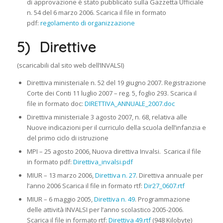
di approvazione è stato pubblicato sulla Gazzetta Ufficiale
n. 54 del 6 marzo 2006. Scarica il file in formato
pdf:
regolamento di organizzazione
5) Direttive
(scaricabili dal sito web dell’INVALSI)
Direttiva ministeriale n. 52 del 19 giugno 2007. Registrazione
Corte dei Conti 11 luglio 2007 – reg. 5, foglio 293. Scarica il
file in formato doc:
DIRETTIVA_ANNUALE_2007.doc
Direttiva ministeriale 3 agosto 2007, n. 68, relativa alle
Nuove indicazioni per il curriculo della scuola dell’infanzia e
del primo ciclo di istruzione
MPI – 25 agosto 2006, Nuova direttiva Invalsi. Scarica il file
in formato pdf:
Direttiva_invalsi.pdf
MIUR – 13 marzo 2006,
Direttiva n. 27
. Direttiva annuale per
l’anno 2006 Scarica il file in formato rtf:
Dir27_0607.rtf
MIUR – 6 maggio 2005,
Direttiva n. 49
. Programmazione
delle attività INVALSI per l’anno scolastico 2005-2006.
Scarica il file in formato rtf:
Direttiva 49.rtf
(948 Kilobyte)