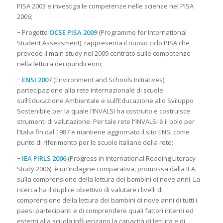
PISA 2003 e investiga le competenze nelle scienze nel PISA
2006;
− Progetto
OCSE PISA 2009
(Programme for International
Student Assessment), rappresenta il nuovo ciclo PISA che
prevede il main study nel 2009 centrato sulle competenze
nella lettura dei quindicenni;
−
ENSI 2007
(Environment and Schools Initiatives),
partecipazione alla rete internazionale di scuole
sull’Educazione Ambientale e sull’Educazione allo Sviluppo
Sostenibile per la quale l’INVALSI ha costruito e costruisce
strumenti di valutazione. Per tale rete l’’INVALSI è il polo per
l’Italia fin dal 1987 e mantiene aggiornato il sito ENSI come
punto di riferimento per le scuole italiane della rete;
−
IEA PIRLS 2006
(Progress in International Reading Literacy
Study 2006), è un’indagine comparativa, promossa dalla IEA,
sulla comprensione della lettura dei bambini di nove anni. La
ricerca ha il duplice obiettivo di valutare i livelli di
comprensione della lettura dei bambini di nove anni di tutti i
paesi partecipanti e di comprendere quali fattori interni ed
esterni alla scuola influenzano la capacità di lettura e di